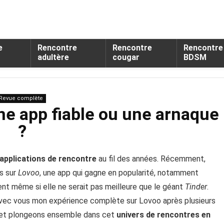
e
Rencontre
Rencontre
Rencontre
adultère
cougar
BDSM
Revue complète
ne app fiable ou une arnaque
?
 applications de rencontre
au fil des années. Récemment,
s sur
Lovoo
, une app qui gagne en popularité, notamment
ent même si elle ne serait pas meilleure que le géant
Tinder
.
 avec vous mon expérience complète sur Lovoo après plusieurs
ire et plongeons ensemble dans cet
univers de rencontres en