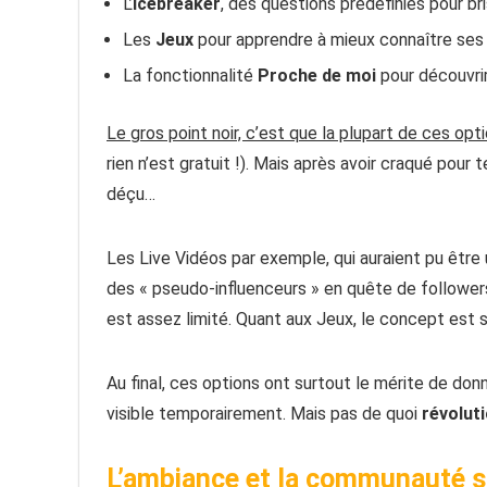
L’
Icebreaker
, des questions prédéfinies pour br
Les
Jeux
pour apprendre à mieux connaître ses
La fonctionnalité
Proche de moi
pour découvrir
Le gros point noir, c’est que la plupart de ces op
rien n’est gratuit !). Mais après avoir craqué pour
déçu…
Les Live Vidéos par exemple, qui auraient pu êtr
des « pseudo-influenceurs » en quête de followers 
est assez limité. Quant aux Jeux, le concept est 
Au final, ces options ont surtout le mérite de don
visible temporairement. Mais pas de quoi
révoluti
L’ambiance et la communauté 