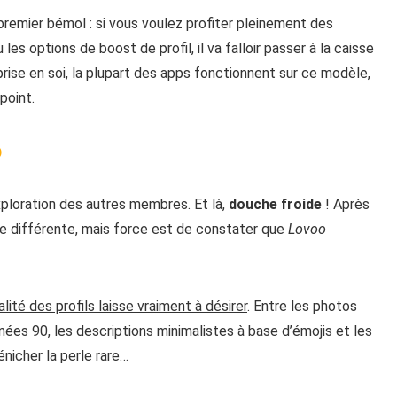
 premier bémol : si vous voulez profiter pleinement des
les options de boost de profil, il va falloir passer à la caisse
ise en soi, la plupart des apps fonctionnent sur ce modèle,
point.
o
exploration des autres membres. Et là,
douche froide
! Après
nce différente, mais force est de constater que
Lovoo
alité des profils laisse vraiment à désirer
. Entre les photos
es 90, les descriptions minimalistes à base d’émojis et les
énicher la perle rare…